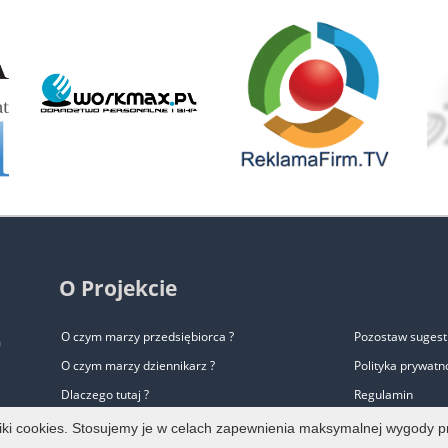
‹
O Projekcie
O czym marzy przedsiębiorca ?
Pozostaw sugest
m
O czym marzy dziennikarz ?
Polityka prywatn
Dlaczego tutaj ?
Regulamin
Zalety biura prasowego
Pomoc
liki cookies. Stosujemy je w celach zapewnienia maksymalnej wygody p