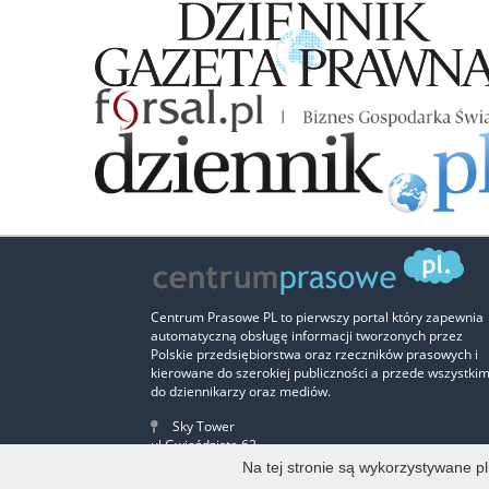
Centrum Prasowe PL to pierwszy portal który zapewnia
automatyczną obsługę informacji tworzonych przez
Polskie przedsiębiorstwa oraz rzeczników prasowych i
kierowane do szerokiej publiczności a przede wszystki
do dziennikarzy oraz mediów.
Sky Tower
ul.Gwiaździsta 62
Piętro 12, lokal nr 2
Na tej stronie są wykorzystywane p
53-413 Wrocław