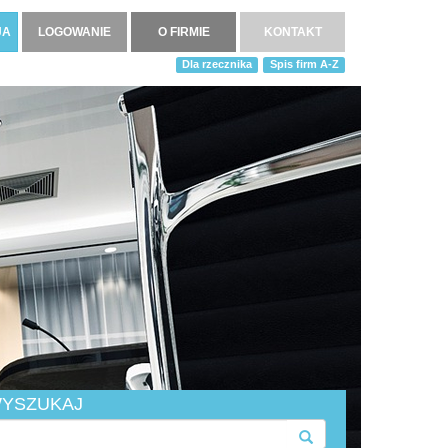
JA
LOGOWANIE
O FIRMIE
KONTAKT
Dla rzecznika
Spis firm A-Z
YSZUKAJ