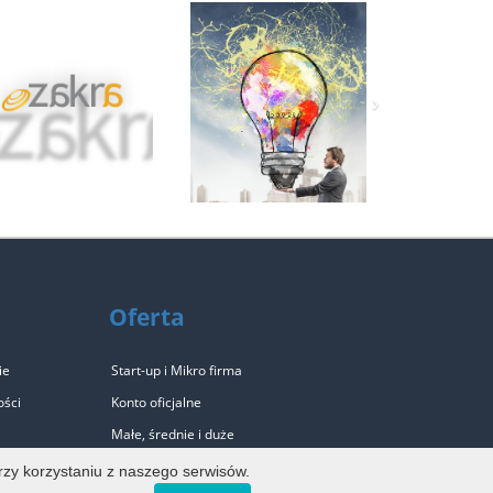
›
Oferta
ie
Start-up i Mikro firma
ości
Konto oficjalne
Małe, średnie i duże
Mała agencja PR
rzy korzystaniu z naszego serwisów.