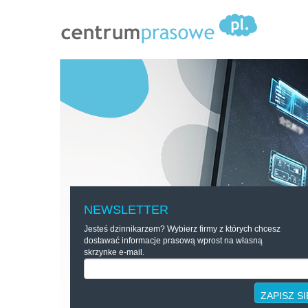
NEWSLETTER
Jesteś dzinnikarzem? Wybierz firmy z których chcesz
dostawać informacje prasową wprost na własną
skrzynke e-mail.
ZAPISZ SI